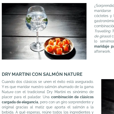
¿Sorprendi
maridarse
cócteles y
gastronóm
combinaci
Travelling 
de girasol
c
lo servim
maridaje p
afterwork.
DRY MARTINI CON SALMÓN NATURE
Cuando dos clásicos se unen el éxito está asegurado.
Y es que maridar nuestro salmón ahumado de la gama
N
ature
con el tradicional Dry Martini es sinónimo de
placer para el paladar. Una
combinación de clásicos
cargada de elegancia
, pero con un giro sorprendente y
original gracias al matiz que aporta el salmón a la
bebida. A qué esperas, reúne todos los ingredientes y