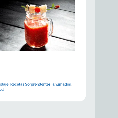
idaje
,
Recetas Sorprendentes
,
ahumados
,
od