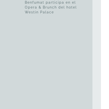
Benfumat participa en el
Opera & Brunch del hotel
Westin Palace