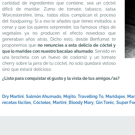
cantidad de ingredientes que contiene, sea un cóctel
difícil de maridar. Zumo de tomate, tabasco, salsa
Worcestershire, lima… todos ellos complican el proceso
del
foodpairing.
Si a eso le añades que tienes invitados a
cenar y que los quieres sorprender, los famosos chips de
vegetales ya no producen el efecto novedoso que
generaban años atrás. Dicho esto, desde Benfumat te
proponemos que
no renuncies a esta delicia de cóctel y
que lo marides con nuestro bacalao ahumado
. Servido en
una brocheta con un huevo de codorniz y un tomate
cherry sobre la jarra de tu cóctel, no solo quedará vistoso
sino que estará delicioso.
¿Listo para conquistar el gusto y la vista de tus amigos/as?
Dry Martini
,
Salmón Ahumado
,
Mojito
,
Travelling To
,
Maridajes
,
Mar
recetas fáciles
,
Cócteles
,
Martini
,
Bloody Mary
,
Gin Tonic
,
Super Fo