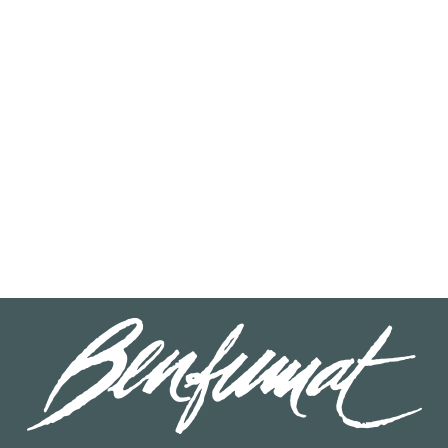
LEER MÁS
96072004
Bacalao Ahumado ECO Sobre 100 g