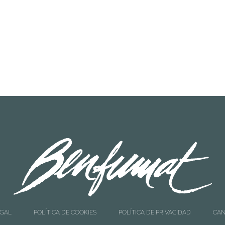
LEER MÁS
LEER MÁS
05
80110002
a Ahumada en Aceite 100 g
Lubina Ahumada Pieza Prec
200 grs. aprox.
EGAL
POLÍTICA DE COOKIES
POLÍTICA DE PRIVACIDAD
CAN