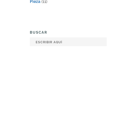
Pieza
(11)
BUSCAR
403000
Pez es
1 kg