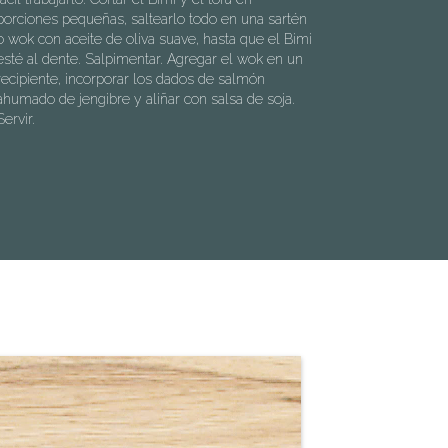
porciones pequeñas, saltearlo todo en una sartén
o wok con aceite de oliva suave, hasta que el Bimi
esté al dente. Salpimentar. Agregar el wok en un
recipiente, incorporar los dados de salmón
ahumado de jengibre y aliñar con salsa de soja.
Servir.