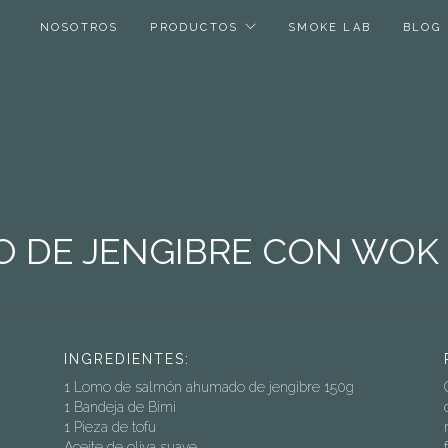
NOSOTROS
PRODUCTOS
SMOKE LAB
BLOG
DE JENGIBRE CON WOK D
INGREDIENTES:
1 Lomo de salmón ahumado de jengibre 150g
1 Bandeja de Bimi
1 Pieza de tofu
Aceite de oliva suave