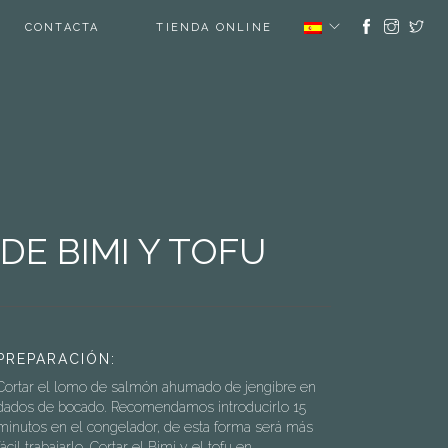
CONTACTA
TIENDA ONLINE
E BIMI Y TOFU
PREPARACIÓN:
Cortar el lomo de salmón ahumado de jengibre en
dados de bocado. Recomendamos introducirlo 15
minutos en el congelador, de esta forma será más
fácil trabajarlo. Cortar el Bimi y el tofu en