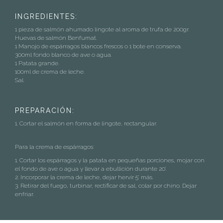
INGREDIENTES:
1 pieza de salmón ahumado lingote al aroma de trufa de 200gr.
Huevas de salmón Benfumat.
1 Manojo de espárragos blancos frescos o 1 bote en conserva.
300ml fondo blanco de ave o agua.
1 Patata grande.
100ml de crema de leche.
Sal.
PREPARACIÓN:
1. Cortar el salmón en forma de lingote, rectangular.
Para la crema de espárragos:
1. Cortar los espárragos y la patata en pequeñas porciones, mojar con
el fondo de ave o agua y llevar a ebullición durante 20’.
2. Incorporar la crema de leche, dejar hervir 5’ más.
3. Retirar del fuego, turbinar, rectificar de sal, colar por chino. Dejar
enfriar.