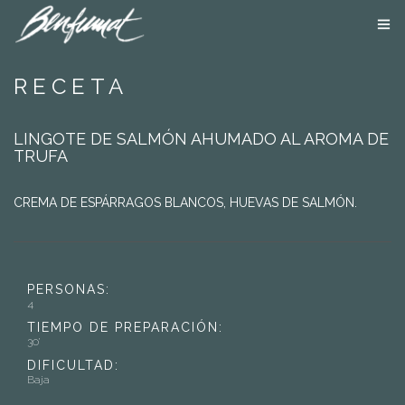
NOSOTROS
RECETA
PRODUCTOS
SMOKE LAB
LINGOTE DE SALMÓN AHUMADO AL AROMA DE
BLOG
TRUFA
CONTACTA
TIENDA ONLINE
CREMA DE ESPÁRRAGOS BLANCOS, HUEVAS DE SALMÓN.
PERSONAS:
4
TIEMPO DE PREPARACIÓN:
30’
DIFICULTAD:
Baja