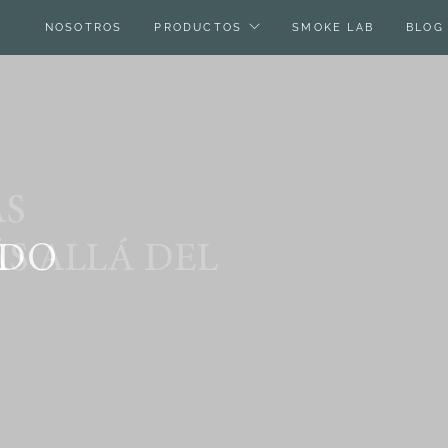
NOSOTROS
PRODUCTOS
SMOKE LAB
BLOG
AS
ADO
ÁS ALLÁ DEL