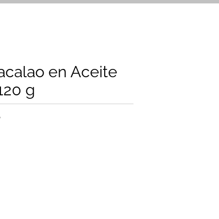
calao en Aceite
120 g
5