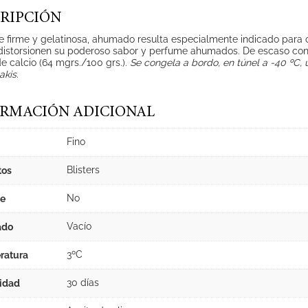
RIPCIÓN
 firme y gelatinosa, ahumado resulta especialmente indicado para co
distorsionen su poderoso sabor y perfume ahumados. De escaso cont
e calcio (64 mgrs./100 grs.).
Se congela a bordo, en túnel a -40 ºC, 
akis.
RMACIÓN ADICIONAL
Fino
Blisters
tos
No
e
Vacío
ado
3ºC
ratura
30 días
idad