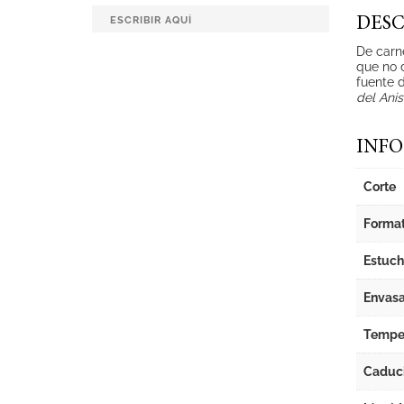
DESC
De carne
que no 
fuente d
del Anis
INFO
Corte
Forma
Estuch
Envas
Tempe
Caduc