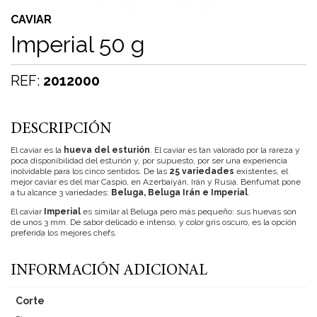
CAVIAR
Imperial 50 g
REF:
2012000
DESCRIPCIÓN
El caviar es la
hueva del esturión
. El caviar es tan valorado por la rareza y
poca disponibilidad del esturión y, por supuesto, por ser una experiencia
inolvidable para los cinco sentidos. De las
25 variedades
existentes, el
mejor caviar es del mar Caspio, en Azerbaiyán, Irán y Rusia. Benfumat pone
a tu alcance 3 variedades:
Beluga, Beluga Irán e Imperial
.
El caviar
Imperial
es similar al Beluga pero más pequeño: sus huevas son
de unos 3 mm. De sabor delicado e intenso, y color gris oscuro, es la opción
preferida los mejores chefs.
INFORMACIÓN ADICIONAL
Corte