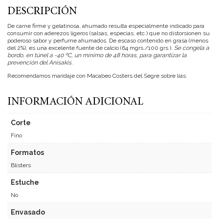
DESCRIPCIÓN
De carne firme y gelatinosa, ahumado resulta especialmente indicado para
consumir con aderezos ligeros (salsas, especias, etc.) que no distorsionen su
poderoso sabor y perfume ahumados. De escaso contenido en grasa (menos
del 2%), es una excelente fuente de calcio (64 mgrs./100 grs.).
Se congela a
bordo, en túnel a -40 ºC, un mínimo de 48 horas, para garantizar la
prevención del Anisakis.
Recomendamos maridaje con Macabeo Costers del Segre sobre lías.
INFORMACIÓN ADICIONAL
Corte
Fino
Formatos
Blisters
Estuche
No
Envasado