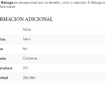
r
Beluga
es excepcional por su tamaño, color y sabores. El Beluga 
tura suave.
RMACIÓN ADICIONAL
Pieza
Tarro
tos
No
he
Conserva
ado
3ºC
ratura
365 días
idad