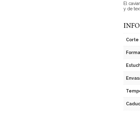
El cavia
y de tex
INFO
Corte
Forma
Estuc
Envas
Tempe
Caduc