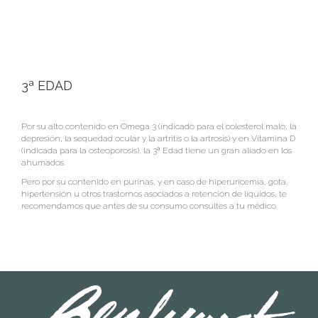
3ª EDAD
Por su alto contenido en Omega 3 (indicado para el colesterol malo, la
depresión, la sequedad ocular y la artritis o la artrosis) y en Vitamina D
(indicada para la osteoporosis), la 3ª Edad tiene un gran aliado en los
ahumados.
Pero por su contenido en purinas, y en caso de hiperuricemia, gota,
hipertensión u otros trastornos asociados a retención de líquidos, te
recomendamos que antes de su consumo consultes a tu médico.