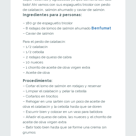
todo! Ahí vamos con sus espaguetis tricolor con pesto
de calabacín, salmón ahumado y caviar de salmón.
Ingredientes para 2 personas:
– 180 gr de espaguetis tricolor
– 8 rodajas de lomos de salmón ahumado
Benfumat
– Caviar de salmón
Para el pesto de calabacín:
– 1/2 calabacín
– 1/2 cebolla
– 2 rodajas de queso de cabra
– 10 nueces
– 1 chorrito de aceite de oliva virgen extra
– Aceite de oliva
Procedimiento:
– Cortar el lomo de salmón en rodajas y reservar
– Limpiar el calabacín y pelar la cebolla
– Cortarlos en trocitos
– Rehogar en una sartén con un poco de aceite de
oliva el calabacín y la cebolla hasta que se doren
– Escurrir bien y colocar en un vaso para batidora
– Añadir el queso de cabra, las nueces y el chorrito de
aceite de oliva virgen extra
– Batir todo bien hasta que se forme una crema sin
grumos