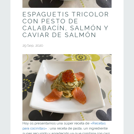
ESPAGUETIS TRICOLOR
CON PESTO DE
CALABACÍN, SALMÓN Y
CAVIAR DE SALMÓN
29 Sep, 2020
Hoy os presentamos una súper receta de
«Recetas
para cocinillas»
: una receta de pasta, un ingrediente
super recurrido y agradecido ya que combina con casi