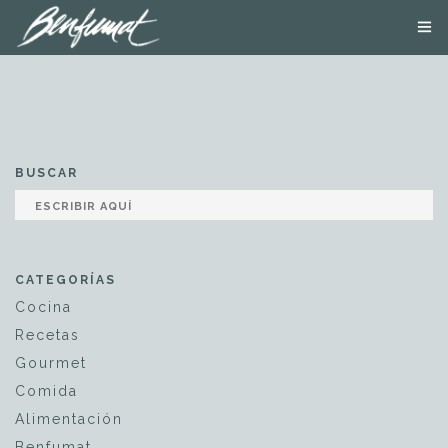
NOSOTROS
PRODUCTOS
SMOKE LAB
BLOG
BUSCAR
CONTACTA
TIENDA ONLINE
CATEGORÍAS
Cocina
Recetas
Gourmet
Comida
Alimentación
Benfumat