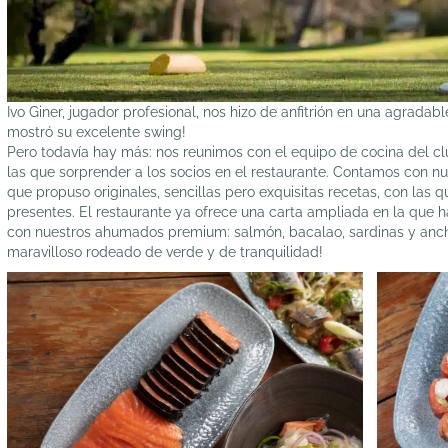
Ivo Giner, jugador profesional, nos hizo de anfitrión en una agradabl
mostró su excelente swing!
Pero todavía hay más: nos reunimos con el equipo de cocina del c
las que sorprender a los socios en el restaurante. Contamos con 
que propuso originales, sencillas pero exquisitas recetas, con las q
presentes. El restaurante ya ofrece una carta ampliada en la que 
con nuestros ahumados premium: salmón, bacalao, sardinas y anchoa
maravilloso rodeado de verde y de tranquilidad!