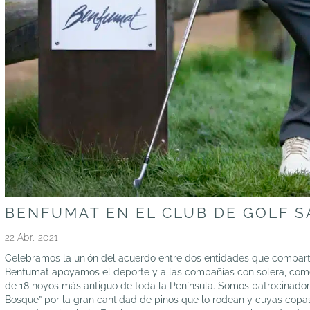
BENFUMAT EN EL CLUB DE GOLF 
22 Abr, 2021
Celebramos la unión del acuerdo entre dos entidades que compartimo
Benfumat apoyamos el deporte y a las compañías con solera, como 
de 18 hoyos más antiguo de toda la Península. Somos patrocinador
Bosque” por la gran cantidad de pinos que lo rodean y cuyas copas