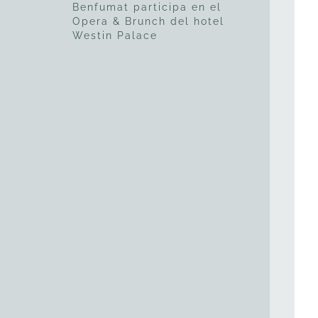
Benfumat participa en el
Opera & Brunch del hotel
Westin Palace