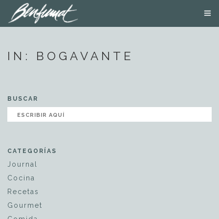
NOSOTROS
PRODUCTOS
IN: BOGAVANTE
SMOKE LAB
BLOG
CONTACTA
TIENDA ONLINE
BUSCAR
CATEGORÍAS
Journal
Cocina
Recetas
Gourmet