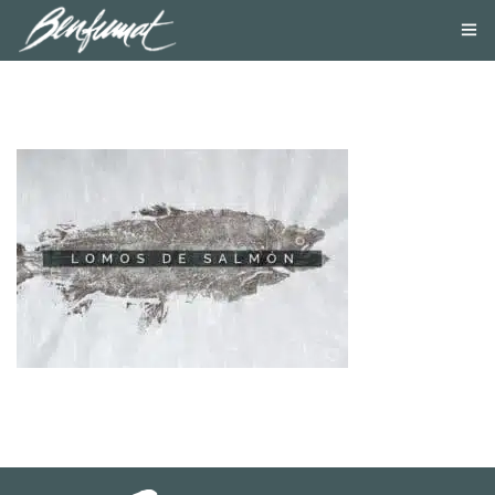
NOSOTROS
PRODUCTOS
SMOKE LAB
BLOG
CONTACTA
TIENDA ONLINE